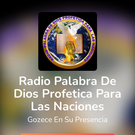
Radio Palabra De
Dios Profetica Para
Las Naciones
Gozece En Su Presencia