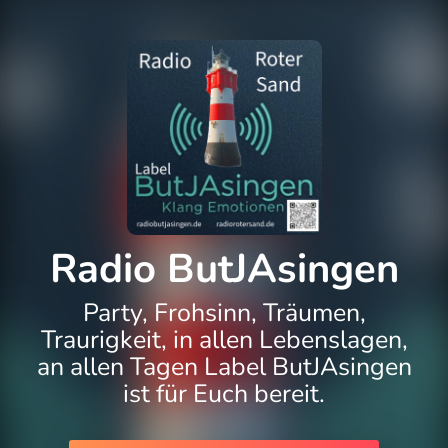
Radio ButJAsingen
Party, Frohsinn, Träumen,
Traurigkeit, in allen Lebenslagen,
an allen Tagen Label ButJAsingen
ist für Euch bereit.